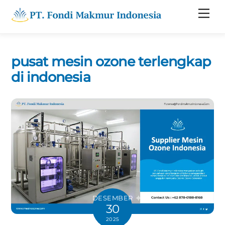
Skip
Men
to
content
pusat mesin ozone terlengkap
di indonesia
DESEMBER
30
2025