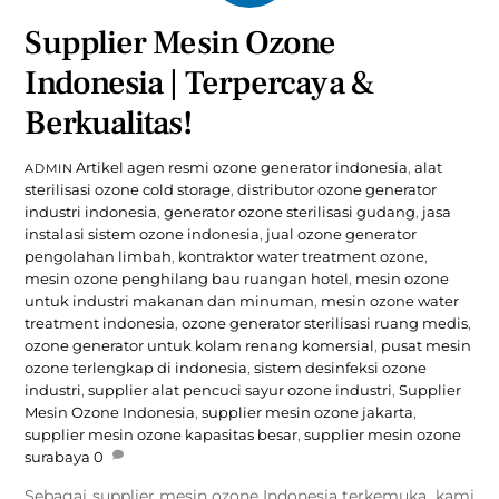
Supplier Mesin Ozone
Indonesia | Terpercaya &
Berkualitas!
Artikel
agen resmi ozone generator indonesia
,
alat
ADMIN
sterilisasi ozone cold storage
,
distributor ozone generator
industri indonesia
,
generator ozone sterilisasi gudang
,
jasa
instalasi sistem ozone indonesia
,
jual ozone generator
pengolahan limbah
,
kontraktor water treatment ozone
,
mesin ozone penghilang bau ruangan hotel
,
mesin ozone
untuk industri makanan dan minuman
,
mesin ozone water
treatment indonesia
,
ozone generator sterilisasi ruang medis
,
ozone generator untuk kolam renang komersial
,
pusat mesin
ozone terlengkap di indonesia
,
sistem desinfeksi ozone
industri
,
supplier alat pencuci sayur ozone industri
,
Supplier
Mesin Ozone Indonesia
,
supplier mesin ozone jakarta
,
supplier mesin ozone kapasitas besar
,
supplier mesin ozone
surabaya
0
Sebagai supplier mesin ozone Indonesia terkemuka, kami