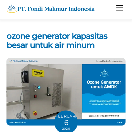
Skip
Men
to
content
ozone generator kapasitas
besar untuk air minum
FEBRUARI
6
2026