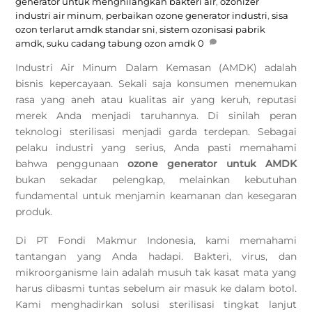
generator untuk menghilangkan bakteri air
,
ozonizer
industri air minum
,
perbaikan ozone generator industri
,
sisa
ozon terlarut amdk standar sni
,
sistem ozonisasi pabrik
amdk
,
suku cadang tabung ozon amdk
0
Industri Air Minum Dalam Kemasan (AMDK) adalah
bisnis kepercayaan. Sekali saja konsumen menemukan
rasa yang aneh atau kualitas air yang keruh, reputasi
merek Anda menjadi taruhannya. Di sinilah peran
teknologi sterilisasi menjadi garda terdepan. Sebagai
pelaku industri yang serius, Anda pasti memahami
bahwa penggunaan
ozone generator untuk AMDK
bukan sekadar pelengkap, melainkan kebutuhan
fundamental untuk menjamin keamanan dan kesegaran
produk.
Di PT Fondi Makmur Indonesia, kami memahami
tantangan yang Anda hadapi. Bakteri, virus, dan
mikroorganisme lain adalah musuh tak kasat mata yang
harus dibasmi tuntas sebelum air masuk ke dalam botol.
Kami menghadirkan solusi sterilisasi tingkat lanjut