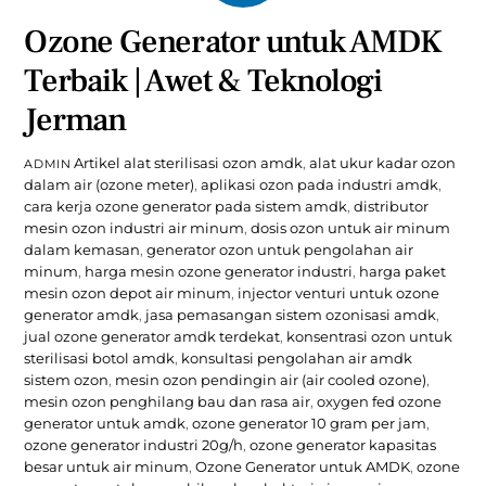
Ozone Generator untuk AMDK
Terbaik | Awet & Teknologi
Jerman
Artikel
alat sterilisasi ozon amdk
,
alat ukur kadar ozon
ADMIN
dalam air (ozone meter)
,
aplikasi ozon pada industri amdk
,
cara kerja ozone generator pada sistem amdk
,
distributor
mesin ozon industri air minum
,
dosis ozon untuk air minum
dalam kemasan
,
generator ozon untuk pengolahan air
minum
,
harga mesin ozone generator industri
,
harga paket
mesin ozon depot air minum
,
injector venturi untuk ozone
generator amdk
,
jasa pemasangan sistem ozonisasi amdk
,
jual ozone generator amdk terdekat
,
konsentrasi ozon untuk
sterilisasi botol amdk
,
konsultasi pengolahan air amdk
sistem ozon
,
mesin ozon pendingin air (air cooled ozone)
,
mesin ozon penghilang bau dan rasa air
,
oxygen fed ozone
generator untuk amdk
,
ozone generator 10 gram per jam
,
ozone generator industri 20g/h
,
ozone generator kapasitas
besar untuk air minum
,
Ozone Generator untuk AMDK
,
ozone