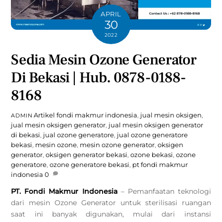
APRIL
30
2022
Sedia Mesin Ozone Generator
Di Bekasi | Hub. 0878-0188-
8168
Artikel
fondi makmur indonesia
,
jual mesin oksigen
,
ADMIN
jual mesin oksigen generator
,
jual mesin oksigen generator
di bekasi
,
jual ozone generatore
,
jual ozone generatore
bekasi
,
mesin ozone
,
mesin ozone generator
,
oksigen
generator
,
oksigen generator bekasi
,
ozone bekasi
,
ozone
generatore
,
ozone generatore bekasi
,
pt fondi makmur
indonesia
0
PT. Fondi Makmur Indonesia
– Pemanfaatan teknologi
dari mesin Ozone Generator untuk sterilisasi ruangan
saat ini banyak digunakan, mulai dari instansi