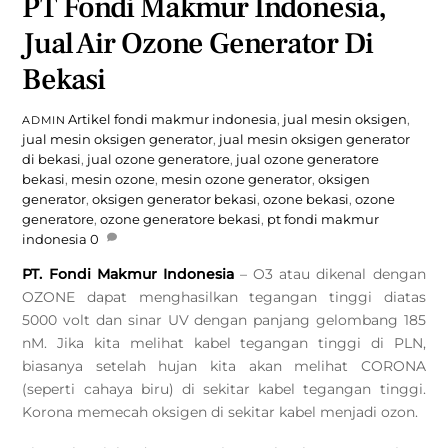
PT Fondi Makmur Indonesia,
Jual Air Ozone Generator Di
Bekasi
Artikel
fondi makmur indonesia
,
jual mesin oksigen
,
ADMIN
jual mesin oksigen generator
,
jual mesin oksigen generator
di bekasi
,
jual ozone generatore
,
jual ozone generatore
bekasi
,
mesin ozone
,
mesin ozone generator
,
oksigen
generator
,
oksigen generator bekasi
,
ozone bekasi
,
ozone
generatore
,
ozone generatore bekasi
,
pt fondi makmur
indonesia
0
PT. Fondi Makmur Indonesia
– O3 atau dikenal dengan
OZONE dapat menghasilkan tegangan tinggi diatas
5000 volt dan sinar UV dengan panjang gelombang 185
nM. Jika kita melihat kabel tegangan tinggi di PLN,
biasanya setelah hujan kita akan melihat CORONA
(seperti cahaya biru) di sekitar kabel tegangan tinggi.
Korona memecah oksigen di sekitar kabel menjadi ozon.