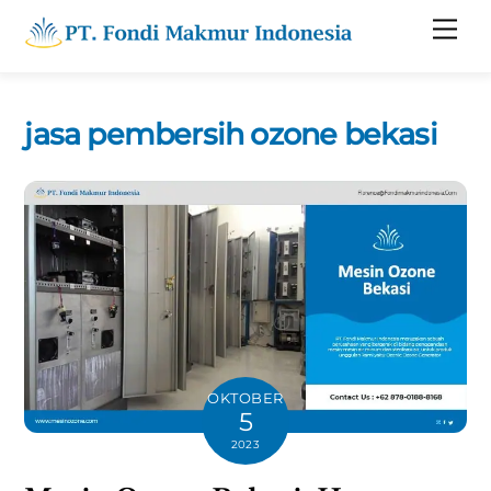
Skip
Men
to
content
jasa pembersih ozone bekasi
OKTOBER
5
2023