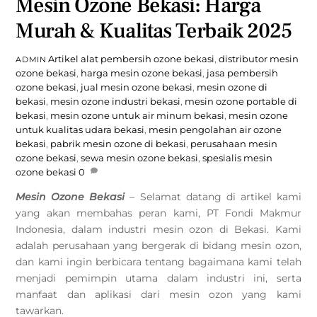
Mesin Ozone Bekasi: Harga
Murah & Kualitas Terbaik 2025
Artikel
alat pembersih ozone bekasi
,
distributor mesin
ADMIN
ozone bekasi
,
harga mesin ozone bekasi
,
jasa pembersih
ozone bekasi
,
jual mesin ozone bekasi
,
mesin ozone di
bekasi
,
mesin ozone industri bekasi
,
mesin ozone portable di
bekasi
,
mesin ozone untuk air minum bekasi
,
mesin ozone
untuk kualitas udara bekasi
,
mesin pengolahan air ozone
bekasi
,
pabrik mesin ozone di bekasi
,
perusahaan mesin
ozone bekasi
,
sewa mesin ozone bekasi
,
spesialis mesin
ozone bekasi
0
Mesin Ozone Bekasi
–
Selamat datang di artikel kami
yang akan membahas peran kami, PT Fondi Makmur
Indonesia, dalam industri mesin ozon di Bekasi. Kami
adalah perusahaan yang bergerak di bidang mesin ozon,
dan kami ingin berbicara tentang bagaimana kami telah
menjadi pemimpin utama dalam industri ini, serta
manfaat dan aplikasi dari mesin ozon yang kami
tawarkan.