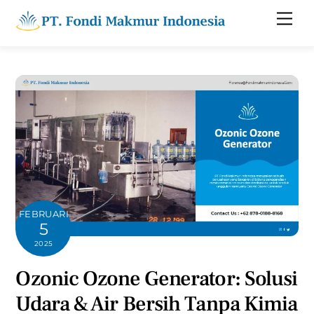
Skip
Men
to
content
FEBRUARI
5
2025
Ozonic Ozone Generator: Solusi
Udara & Air Bersih Tanpa Kimia