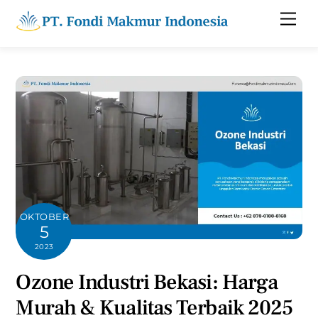
Skip
Men
to
content
OKTOBER
5
2023
Ozone Industri Bekasi: Harga
Murah & Kualitas Terbaik 2025