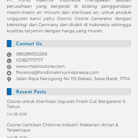
PT. Fondi Makmur Indonesia merupakan sebuah
Top
perusahaan yang bergerak di bidang penggandaan
mesin-mesin air minum dan sterilisasi air, untuk produk
unggulan kami yaitu Ozonic Ozone Generator dengan
teknologi dari Germany dan dirakit di Indonesia sehingga
kualitas terjamin dengan harga yang murah.
Contact Us
085289552266
02182773777
www.mesinozone.com
florence@fondimakmurindonesia.com
Jalan Raya Narogong No 115 Bekasi, Jawa Barat, 17114.
Recent Posts
Ozone untuk Sterilisasi Sayuran Fresh Cut Bergaransi 5
Tahun
Juli 28, 2026
Ozone Gantikan Chlorine Industri Makanan: Aman &
Terpercaya
Juli 28, 2026