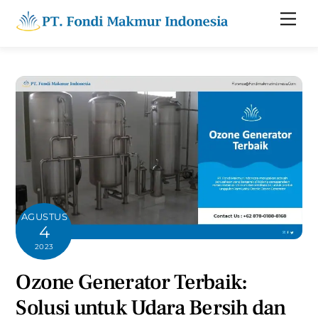
Skip
Men
to
content
AGUSTUS
4
2023
Ozone Generator Terbaik:
Solusi untuk Udara Bersih dan